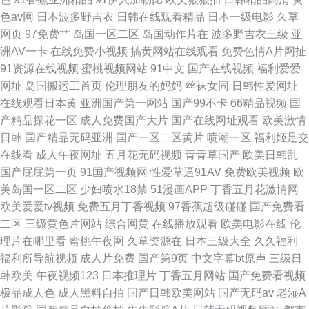
色av网
日本波多野吉衣
日韩在线观看精品
日本一级电影
久草
网页
97免费艹
岛国一区二区
岛国动作片在
波多野吉衣三级
亚
洲AV一卡
在线免费小视频
搞黄网站在线观看
免费色情A片网扯
91资源在线视频
蜜桃视频网站
91中文
国产在线视频
福利爱爱
网址
岛国搬运工首页
伦理朋友的妈妈
丝袜女同
日韩性爱网址
在线观看日本黄
亚洲国产第一网站
国产99不卡
66精品视频
国
产精品探花一区
成人免费国产大片
国产在线网址观看
欧美激情
日韩
国产精品无码亚洲
国产一区二区黄片
喷潮一区
福利姬足交
在线看
成人午夜网址
五月花无码视频
青青草国产
欧美日韩乱
国产屁屁第一页
91国产视频网
性爱草逼91AV
免费欧美视频
欧
美岛国一区二区
少妇喷水18禁
51漫画APP
丁香五月花激情网
欧美爱爱tv视频
免费五月丁香视频
97香蕉超级碰碰
国产免费看
二区
三级黄色片网站
综合网黄
在线播放观看
欧美电影在线
伦
理片在哪里看
蜜桃午夜网
久草资源在
日本三级大全
久久福利
福利所导航视频
成人片免费
国产第9页
中文字幕bt原声
三级日
韩欧美
午夜视频123
日本推理片
丁香五月网站
国产免费看视频
极品成人色
成人黑料自拍
国产日韩欧美网站
国产无码av
老湿A