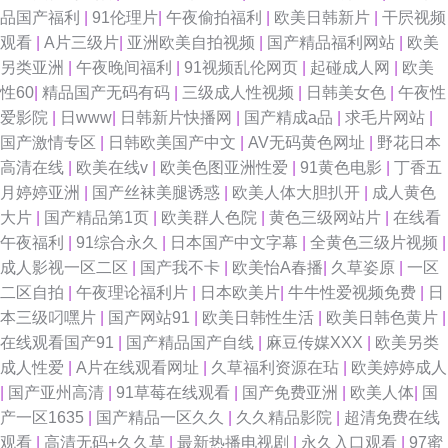
品国产福利
|
91伦理片
|
午夜偷拍福利
|
欧美日韩新片
|
干屄视频
观看
|
A片三级片
|
亚洲欧美自拍视频
|
国产精品福利网站
|
欧美
另类亚洲
|
午夜晚间福利
|
91视频乱伦网页
|
起碰成人网
|
欧美
性60
|
精品国产无码有码
|
三级成人性视频
|
日韩美女色
|
午夜性
爱影院
|
日www
|
日韩新片快播网
|
国产精成a品
|
求毛片网站
|
国产激情专区
|
日韩欧美国产中文
|
AV无码黄色网址
|
野花日本
高清在线
|
欧美在线v
|
欧美色图亚洲性爱
|
91黄色电影
|
丁香五
月婷婷亚洲
|
国产丝袜美腿诱惑
|
欧美人体大胆扒开
|
成人黄色
大片
|
国产精品第1页
|
欧美群人色院
|
黄色三级网站片
|
在线看
午夜福利
|
91综合永久
|
日本国产中文字幕
|
全黄色三级片视频
|
成人影视一区二区
|
国产我不卡
|
欧美怡A春播
|
久草姿原
|
一区
二区自拍
|
午夜理论福利片
|
日本欧美片
|
牛牛性爱视频免费
|
日
本三级叼嘿片
|
国产网站91
|
欧美日韩性生活
|
欧美日韩色黄片
|
在线观看国产91
|
国产精品国产自线
|
麻豆传媒XXX
|
欧美另类
成人性爱
|
A片在线观看网址
|
久草福利资源在玷
|
欧美婷婷成人
|
国产亚州高清
|
91草莓在线观看
|
国产免费亚洲
|
欧美人体
|
国
产一区1635
|
国产精品一区久久
|
久久精品影院
|
超清免费在线
观看
|
高清无码+久久草
|
最新热播电视剧
|
永久入口观看
|
97蜜