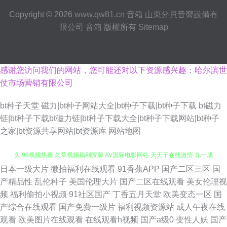
Copyright © 2026
www.qw81.cn
音箱
山東分貝音響設備有
限公司
音箱
版權所有
Sitemap
感谢您访问我们的网站，您可能还对以下资源感兴趣：哈尔滨世
仗市场营销有限公司
bt种子天堂 磁力|bt种子网站大全|bt种子下载|bt种子下载 bt磁力
链|bt种子下载bt磁力链|bt种子下载大全|bt种子下载网站|bt种子
之家|bt资源共享网站|bt资源库
网站地图
日本一级大片
微拍福利在线观看
91香蕉APP
国产二区三区
国
成人av在线网站 国产色一色 人人超超碰 豆花在线免费社区 国产成人精品久
产精品性
乱伦种子
美国伦理大片
国产二区在线观看
美女伦理视
频
福利偷拍小视频
91社区国产
丁香五月天堂
欧美变态一区
国
久 99视频热播 久草视频福利资源 AV国际电影网站 天天干在线激情 九一成
产综合在线观看
国产免费一级片
福利视频资源站
成人午夜在线
观看
欧美图片在线观看
在线观看h视频
国产a级0
变性人妖
国产
人秘网 尤物com 日本足交视频 国产操女人 久草网站欧美 韩国激情视频网站