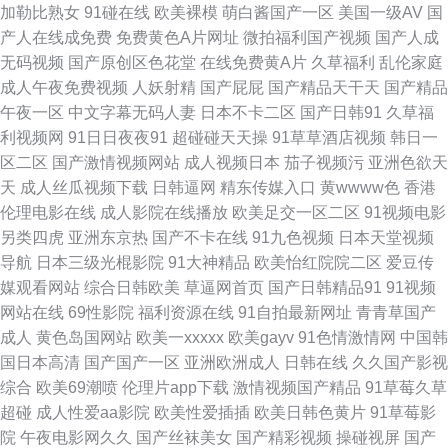
加勒比熟女
91碰在线
欧美裸模
萌白酱国产一区
美国一级AV
国
产人在线成免费
免费黄色A片网址
微拍福利国产视频
国产人成
撸 户外露出在线观看 日逼的视频 在线成人福利av 97超碰福利 国产欧美日韩
无码视频
国产原创区色花堂
在线免费黄A片
久草福利
乱伦家庭
成人午夜免费视频
人妖射精
国产屁屁
国产精品天干天
国产精品
性爱 91啦中文 97超碰资源 97色色资源总站 91足交 欧洲肥婆a级网站 传媒
午夜一区
中文字幕无码人妻
日本不卡二区
国产日韩91
久草福
利视频网
91日日夜夜91
超碰碰天天操
91草草酒店视频
韩日一
福利电影 日本女人逼 成人黄色av影视 韩国AV中国网站 老湿影院x一分钟 韩
区二区
国产激情视频网站
成人视频日本
茄子视频污
亚洲色欲天
天
成人丝瓜视频下载
日韩逼网
精东传媒入口
黄wwww色
香港
国无吗AV www很很插 成人日韩亚洲欧美 成人高清无码 豆花免费AV 99有精
伦理电影在线
成人影院在线播放
欧美足交一区二区
91视频电影
另类四虎
亚洲东京热
国产不卡在线
91九色视频
日本天堂视频
品 亚洲欧洲狠狠肏 国产TS人妖另类 探花女上位 97v传媒 亚洲老湿机 97麻豆
导航
日本三级光棍影院
91大神精品
欧美怡红院院二区
爱豆传
媒观看网站
综合日韩欧美
草逼网首页
国产日韩精品91
91视频
传媒国产 在线免费毛片基地 51精品视频 伦理资源站av 三级文学天堂 香蕉伊
网站在线
69性影院
福利资源在线
91自拍最新网址
青青草国产
成人
黄色岛国网站
欧美一xxxxx
欧美gayv
91色情激情网
中国韩
擦擦449 国产熟女肏屄视频 99热超碰 在线看av网址 后入综合网 精品在线视
国日本高清
国产国产一区
亚洲欧洲成人
日韩在线
久久国产影视
综合
欧美69潮喷
伦理片app下载
激情视频国产精品
91草莓久草
频91 日韩国无码 欧美孕妇性爱 91人人视频 超碰97操操操 福利社免费视频
超碰
成人性爱aa影院
欧美性爱插插
欧美日韩色黄片
91草莓影
院
午夜电影网久久
国产丝袜美女
国产精彩视频
操碰视屏
国产
91老熟女视频 av大香蕉久久 天堂素人 黑丝操av 午夜诱惑网站 老熟女精品视