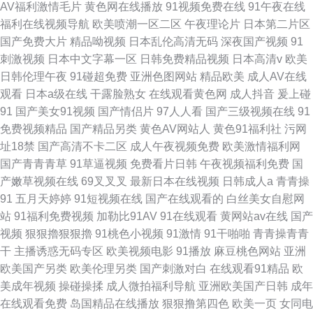
AV福利激情毛片
黄色网在线播放
91视频免费在线
91午夜在线
福利在线视频导航
欧美喷潮一区二区
午夜理论片
日本第二片区
国产免费大片
精品呦视频
日本乱伦高清无码
深夜国产视频
91
刺激视频
日本中文字幕一区
日韩免费精品视频
日本高清v
欧美
日韩伦理午夜
91碰超免费
亚洲色图网站
精品欧美
成人AV在线
观看
日本a级在线
干露脸熟女
在线观看黄色网
成人抖音
爰上碰
91
国产美女91视频
国产情侣片
97人人看
国产三级视频在线
91
免费视频精品
国产精品另类
黄色AV网站人
黄色91福利社
污网
址18禁
国产高清不卡二区
成人午夜视频免费
欧美激情福利网
国产青青青草
91草逼视频
免费看片日韩
午夜视频福利免费
国
产嫩草视频在线
69叉叉叉
最新日本在线视频
日韩成人a
青青操
91
五月天婷婷
91短视频在线
国产在线观看的
白丝美女自慰网
站
91福利免费视频
加勒比91AV
91在线观看
黄网站av在线
国产
视频
狠狠擼狠狠擼
91桃色小视频
91激情
91干啪啪
青青操青青
干
主播诱惑无码专区
欧美视频电影
91播放
麻豆桃色网站
亚洲
欧美国产另类
欧美伦理另类
国产刺激对白
在线观看91精品
欧
美成年视频
操碰操揉
成人微拍福利导航
亚洲欧美国产日韩
成年
在线观看免费
岛国精品在线播放
狠狠撸第四色
欧美一页
女同电