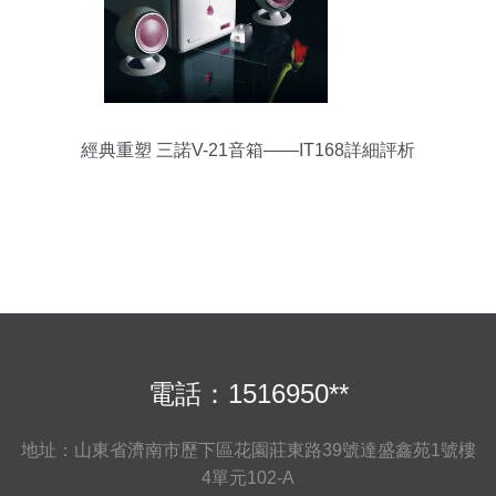
經典重塑 三諾V-21音箱——IT168詳細評析
電話：1516950**
地址：山東省濟南市歷下區花園莊東路39號達盛鑫苑1號樓
4單元102-A