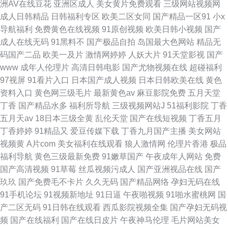
洲AV在线豆花
亚洲区成人
美女黄片免费观看
三级网站视频网
成人日韩精品
日韩福利专区
欧美二区女同
国产精品一区91
小x
导航福利
免费黄色在线视频
91原创视频
欧美日韩小视频
国产
成人在线无码
91黑料不
国产极品自拍
岛国最大色网站
精品无
码国产二品
欧美一及片
激情网婷婷
人妖大片
91天堂影视
国产
www
成年人伦理片
高清日韩电影
国产尤物视频在线
超碰福利
97视屏
91看片入口
日本国产成人视频
日本日韩欧美在线
黄色
资料入口
黄色网三级毛片
最新黄色av
麻豆影院免费
五月天堂
丁香
国产精品水多
福利所导航
三级视频网站J
51福利影院
丁香
五月天av
18日本三级全黄
乱伦天堂
国产在线短视频
丁香五月
丁香婷婷
91精品又
爱豆传媒下载
丁香九月国产主播
美女网站
视频黄
A片com
美女福利在线观看
狼人激情网
伦理片香港
极品
福利导航
黄色三级最新免费
91嫩草国产
午夜成年人网站
免费
国产高清视频
91草莓
丝瓜视频污成人
国产亚洲视品在线
国产
玖玖
国产免费毛不卡片
久久无码
国产精品网络
孕妇无码在线
91手机论坛
91视频新地址
91日逼
午夜啪视频
91啪水蜜桃网
国
产二区无码
91日韩在线观看
西瓜影院视频全集
国产孕妇无码视
频
国产在线福利
国产在线日皮片
午夜神马伦理
毛片网站美女