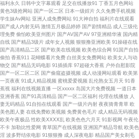
福利永久
日韩中文字幕观看
足交在线播放91
丁香五月色网站
黄色3级抢网站
国产一区二区
日本一级婬片
久久免费手机视频
超碰大香蕉伊人 91宅男网 熟女丝袜 日本色情 狠狠操综合网 日韩高清第一页
学生妹Av网站
亚洲人成免费网站
91大神自拍
福利片在线观看
国产成人内射无码
激情五月极品婷婷
国产剧情精品
成人三级伦
欧美中文视频 91黄色网入口 久久国产 欧美AAV 狠狠的日天天干 国产色图专
理免费
偷怕欧美亚州图片
国产AV国产AV
97亚洲精华液
国内精
自线
国产精品3级片
成年女人视频
狠狠撸亚洲欧美
91操碰在线
区 久久人妻精品 成人咪咪网 91素人网 精品勉费无码久久 91国产熟女熟女
国产高清精品二区
国产欧美在线视频
欧美色综合网
91国产自拍
偷拍
香蕉911
花蝴蝶看片免费
白丝美女免费网站
欧美女人与动
日韩成人AV导航 大香蕉8 日本污www 色色国产传媒 av成人导航 综合亚洲97
物交
国产精品无码电影
91插插库
97超碰大香蕉
户外自慰影院
国产一区二区二区
国产偷窥盗摄视频
成人动漫网站观看
欧美第
福利社3P 亚洲情色1区2区 亚洲拍拍 69导航 黄色网网址 A片福利 91黄色入
一页夜夜
91成人精品视频
蜜桃爱爱视频
乱伦熟女五月天
91香
蕉视
福利在线视频直播
一区xxxxx
岛国大片免费视频
一道日本
口 人妖免费网站 操逼电影网 99超碰大香蕉 久久人国产 亚洲se图28P 日韩色
亚洲香蕉
国产91高清精品
国产一区二区福利
伦理在线播放
人
妻无码精品
91自拍在线观看
国产一级片内射
夜夜骑青青草
欧
情影院 豆花影院天天吃瓜 精品久久超碰 日韩成人大片 成人在线网址 伊人大
美色图人妻
在线免费欧美视频
免费黄色毛片
成人精品无码视频
欧美午夜极品
性欧美ⅩⅩⅩⅩ乱
欧美色色六月天
91影视网
午夜伦
香焦 伊人资源站 www性另类 wwwwww尤物 玖操视频一二三区 91视频免费
不卡
加勒比性爱网
青草国产在线视频
亚洲国产精品导航
欧美色
淫
波多野结依电影
91狠狠撸
成人深夜电影
精品国产美女剃毛
试看 欧美网站成人 影音先锋成人精东 亚洲色色影院 99桃色色首页 欧美偷偷