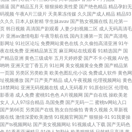
插逼
国产精品五月天
狠狠操欧美性爱
国产绝色精品
精品孕妇无
码视频
午夜A片三级片
天美果冻传媒
久久国产成人精品
精品93
久久久
日本人妖射精
学生妹avav
国产熟女视频在线
乱伦第一
页
韩日视频
高清国产剧观看
人妻少妇视频二区
成人无码高清毛
片
亚洲av激情电影
午夜导航在线
国内主播第一页
国产高清电
影网址
91社区论坛
免费网站黄色在线
久久偷拍高清亚洲
91午
夜在线免费
亚洲精品第五页
麻豆网站在线观看
91精选国产
国
产精品亚洲
黄色三级成年
五月天婷婷爱
国产不卡小视频
AV色
哟哟
亚洲天堂丁香五月
91社网
美女视频黄全免费
国产精品第
一页国
另类区另类欧美
欧美色图乱伦小说
免费成人软件
黄色网
址视频播放
国产日产美产精品
成人午夜视频
伦理视频网站
黄色
18禁网站
亚洲无码视频在线
成人无码看片
91原创社区
伦理电
影香港
成人免费
蜜桃91色色
A片视频网
国产自在线
操欧美老
女人
人人97综合精品
岛国免费
国产无码一二
蜜桃tv网站入口
国产第66页
另类国产在线
熟女自拍偷拍
青青久视频
久草新视
频在线
激情深爱欧美激情
91视频官网国产
狠狠操-91
91我要操
国产ts视频网站
国产美女视频网站
91视频成人下载
国产无码色
色
91香蕉亚洲精品
91伊人加勒比
欧美狠狠插
日韩精品高清
黄