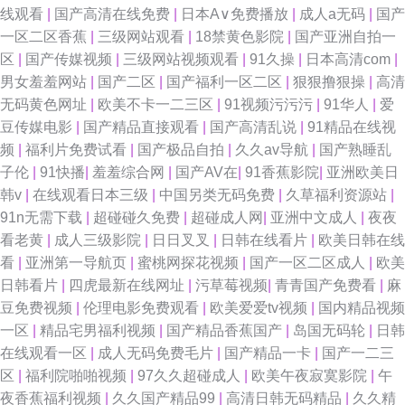
线观看
|
国产高清在线免费
|
日本A∨免费播放
|
成人a无码
|
国产
一区二区香蕉
|
三级网站观看
|
18禁黄色影院
|
国产亚洲自拍一
区
|
国产传媒视频
|
三级网站视频观看
|
91久操
|
日本高清com
|
男女羞羞网站
|
国产二区
|
国产福利一区二区
|
狠狠撸狠操
|
高清
无码黄色网址
|
欧美不卡一二三区
|
91视频污污污
|
91华人
|
爱
豆传媒电影
|
国产精品直接观看
|
国产高清乱说
|
91精品在线视
频
|
福利片免费试看
|
国产极品自拍
|
久久av导航
|
国产熟睡乱
子伦
|
91快播
|
羞羞综合网
|
国产AV在
|
91香蕉影院
|
亚洲欧美日
韩v
|
在线观看日本三级
|
中国另类无码免费
|
久草福利资源站
|
91n无需下载
|
超碰碰久免费
|
超碰成人网
|
亚洲中文成人
|
夜夜
看老黄
|
成人三级影院
|
日日叉叉
|
日韩在线看片
|
欧美日韩在线
看
|
亚洲第一导航页
|
蜜桃网探花视频
|
国产一区二区成人
|
欧美
日韩看片
|
四虎最新在线网址
|
污草莓视频
|
青青国产免费看
|
麻
豆免费视频
|
伦理电影免费观看
|
欧美爱爱tv视频
|
国内精品视频
一区
|
精品宅男福利视频
|
国产精品香蕉国产
|
岛国无码轮
|
日韩
在线观看一区
|
成人无码免费毛片
|
国产精品一卡
|
国产一二三
区
|
福利院啪啪视频
|
97久久超碰成人
|
欧美午夜寂寞影院
|
午
夜香蕉福利视频
|
久久国产精品99
|
高清日韩无码精品
|
久久精