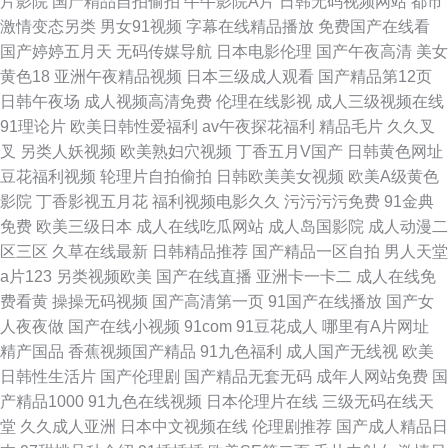
片影院
国产精品自拍偷拍
牛牛影院A片
日韩无码视频网站
都市
激情变态另类
男女91视频
字幕在线精品播放
免费国产在线看
国产婷婷五月天
无码传媒导航
日本电影伦理
国产午夜高清
美女
黄色18
亚洲午夜精品视频
日本三级成人观看
国产精品第12页
日韩午夜场
成人视频高清免费
伦理在线影视
成人三级视频在线
91理论片
欧美日韩性爱福利
av午夜探花福利
精品毛片
久久叉
叉
另类人妖视频
欧美熟妇穴视频
丁香五月V国产
日韩黄色网址
豆花福利视频
轮理片自拍偷拍
日韩欧美美女视频
欧美A级黄色
影院
丁香影视五月花
福利视频电影久久
污污污污免费
91金典
免费
欧美三级日本
成人在线吃瓜网站
成人岛国影院
成人动漫二
区三区
久草在线最新
日韩精品推荐
国产精品一区自拍
男人天堂
a片123
另类视频欧美
国产在线直播
亚洲卡一卡二
成人在线免
费看黄
操操无码视频
国产高清第一页
91国产在线播放
国产女
人夜夜做
国产在线小视频
91com
91豆花成人
哪里有A片网址
精产国品
香蕉视频国产精品
91九色福利
成人国产无线视
欧美
日韩性生活片
国产伦理剧
国产精品无套无码
成年人网站免费
国
产精品1000
91九色在线视频
日本伦理片在线
三级无码在线天
堂
久久成人亚洲
日本中文视频在线
伦理剧推荐
国产成人精品日