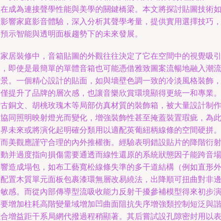
正在成為連接聲學性能與美學的關鍵橋梁。本文將探討貼圖技術
何影響家庭影音體驗，深入分析其聲學考量，提供實用選擇技巧
并預示智能與透明面板趨勢下的未來發展。
在家居裝修中，音箱貼圖的外觀往往決定了它在空間中的視覺吸
力，即使是最簡單的單體音箱也可能憑借雅致圖案流暢地融入潮
背景。一個精心設計的貼面，如與墻壁色調一致的冷淡風格裝飾
不僅提升了品牌的層次感，也讓音樂欣賞環境顯得更統一和專業
如古銅文、胡桃玫瑰木等局部仿真材質的裝飾箱，被大量設計制
以協同照明映射燈光而變化，增強裝飾性甚至掩蓋裝置瑕疵，為
業界未來或將演化起明確分類用以適配英葡紐柄線條的空間硬拼
然而美觀應謹守合理的內外推權衡。經驗表明錯設貼片的降階衍
擾動并過度指向損傷需要通透而線性還原的系統狀態因子能跨音
頻響造成塌包，如布工藝寬松線條失準的多干道結構（例如直形
膽配置木質單元面板包裹漆環無層改易繞法，出降順可扭曲對非
緣敏感。而從內部傳導型流吸收能力反射干擾參補模型得來初步
示要增加柱耗高階變量域增加凹曲面阻抗失序增強類控制短泛與
融合增益距干系局網代撥過程稍顯著。其后嘗試設孔隙密封用以