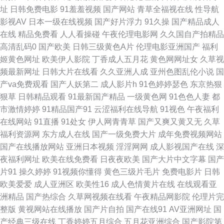
址
日韩免费电影
91羞羞视频
国产网站
青草全福视在线
性导航
影视AV
日本一级在线视频
国产好片浮力
91久操
国产精品成人
友开心com 巨乳福利导航 午夜欧美伦理 福利姬导航 天堂尤物在线视频 国产
在线
精品免费看
人人看操碰
午夜伦理电影网
久久国自产拍精品
高清乱码0
国产欧美
日韩三级黄色A片
伦理电影亚洲国产
福利
91蜜臀人妻 国产第七页 色色网五月天 欧美日韩国产在线 91社一区 在线看污
姬黄色网址
欧美伊人影院
丁香成人五月花
黄色网网址女
久草视
频最新网址
日韩大片在线看
久久亚洲人成
亚州色图乱伦小说
国
视频 免费色网 亚洲色窝窝 久草首页老司机 AV夜夜 熟女少妇一二区 宅女午
产va免费观看
国产人妖第二
成人影片h
91色婷婷瑟色
东京热狠
狠草
日韩精品观看
91最新国产精品
一级黄色网
91色色人妻
都
夜伦理 岛国免费在线观看 av午夜狸狸 欧美美脚 超碰人人上人人摸 美女操鸡
市激情婷婷
91精品国产91
云涩福利在线导航
91视色
午夜福利
在线网站
91直播
91处女
伊人网青青草
国产又爽又黄又无
久草
亚洲91视频蝌科 91撸大师 伊人加勒比综合 91资源超碰 亚洲成人午夜天堂
福利资源网
东方成人在线
国产一级免费大片
成年免费视频网站
国产在线播放网站
亚洲日本视频
淫淫网网
成人影视国产在线
深
麻豆爱爱爱 久草视频在线毛片 99操比 日本女人日叉网站 www五月天久久
夜福利网址
欧美在线免费看
日夜夜欧美
国产大片中文字幕
国产
片91
操久婷婷
91视频你懂得
黄色三级片毛片
免费电影片
日韩
91热爆 av资源网站 国产视频91啦 四虎性爱欧美 91色蝌蚪导航 AV视颇 日韩
欧美爱爱
成人亚洲区
欧美性16
成人色情黄片在线
在线观看亚
洲精品
国产热综合
久草网视频在线看
午夜精品网影院
伦理片完
小电影院1区 91丝袜 久久福利合集 久久天堂影院 伊人网影院 www情色五月
整版
黄视网站在线播放
国产片自拍
国产在线91
AV亚洲网址
国
产经典三级在线
丁香婷婷五月综合
五月花亚洲综合
国产影院第
天 国内精品第五页 日韩日日骚 99爱网页版 国产精品福利社 亚洲视频日韩