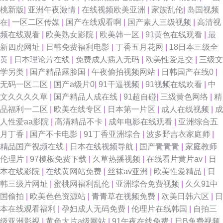
桃新版
|
亚洲午夜激情
|
在线视频欧美亚洲
|
家族乱伦
|
岛国视频
在
|
一区二区传媒
|
国产在线观看啊
|
国产素人三级视频
|
高清视
频在线观看
|
欧美熟女影院
|
欧美韩一区
|
91黄色在线观看
|
最
新四虎网址
|
日韩免费福利电影
|
丁香五月花网
|
18日本三级全
黄
|
日本理论片在线
|
免费成人插入无码
|
欧美性爱足交
|
三级文
学另类
|
国产精品露脸国
|
午夜偷拍视频网站
|
日韩国产在线0
|
无码一区二区
|
国产a级片0
|
91干逼视频
|
91视频在线欢看
|
中
文久久久久草
|
国产精品人成在线
|
91超自碰
|
三级黄色网络
|
精
品福利一二区
|
欧美在线专区
|
日本第一片区
|
成人在线视频
|
成
人性爱aa影院
|
高清精品不卡
|
成年电影在线观看
|
亚洲综合五
月丁香
|
国产不卡电影
|
91丁香亚洲综合
|
波多野吉衣家庭师
|
精品国产视频在线
|
日本在线视频导航
|
国产青青青
|
家庭教师
伦理片
|
97模板免费下载
|
久草热播视频
|
在线看片黄片av
|
日
本在线影院
|
在线黄网站免费
|
丝袜av亚洲
|
欧美性爱精品
|
日
韩三级片网址
|
蜜桃网福利乱伦
|
亚洲综合免费视频
|
久久91中
国偷拍
|
欧美色色资源站
|
青青草在视频免费
|
欧美日韩六区
|
日
本在线观看福利
|
孕妇成人无码免费
|
伦理片在线韩国
|
自拍三
级亚洲影视
|
黄色大片a级网站
|
91午夜在线免费
|
日B免费视频