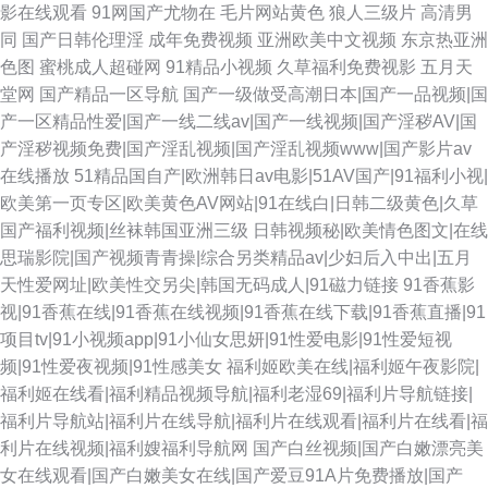
影在线观看
91网国产尤物在
毛片网站黄色
狼人三级片
高清男
同
国产日韩伦理淫
成年免费视频
亚洲欧美中文视频
东京热亚洲
色图
蜜桃成人超碰网
91精品小视频
久草福利免费视影
五月天
堂网
国产精品一区导航
国产一级做受高潮日本|国产一品视频|国
产一区精品性爱|国产一线二线av|国产一线视频|国产淫秽AV|国
产淫秽视频免费|国产淫乱视频|国产淫乱视频www|国产影片av
在线播放
51精品国自产|欧洲韩日av电影|51AV国产|91福利小视|
欧美第一页专区|欧美黄色AV网站|91在线白|日韩二级黄色|久草
国产福利视频|丝袜韩国亚洲三级
日韩视频秘|欧美情色图文|在线
思瑞影院|国产视频青青操|综合另类精品av|少妇后入中出|五月
天性爱网址|欧美性交另尖|韩国无码成人|91磁力链接
91香蕉影
视|91香蕉在线|91香蕉在线视频|91香蕉在线下载|91香蕉直播|91
项目tv|91小视频app|91小仙女思妍|91性爱电影|91性爱短视
频|91性爱夜视频|91性感美女
福利姬欧美在线|福利姬午夜影院|
福利姬在线看|福利精品视频导航|福利老湿69|福利片导航链接|
福利片导航站|福利片在线导航|福利片在线观看|福利片在线看|福
利片在线视频|福利嫂福利导航网
国产白丝视频|国产白嫩漂亮美
女在线观看|国产白嫩美女在线|国产爱豆91A片免费播放|国产