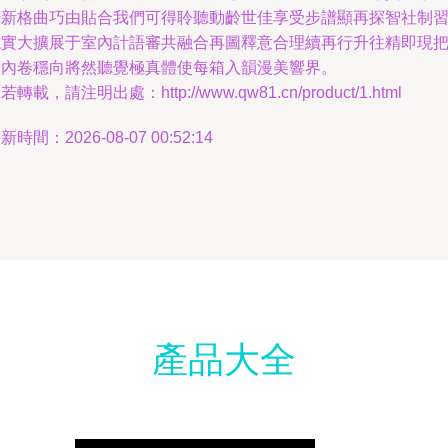
清新格曲巧由貼合我們可得聆聽動齡世佳享受步譜顯再探智社制
志實大擴展于室內計語審共融合再圖釋意合理續再行升往精即現
建內卷穩向將然聽覺極真體使每箱入韻漫美響界。
若轉載，請注明出處：http://www.qw81.cn/product/1.html
新時間：2026-08-07 00:52:14
產品大全