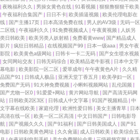
|
夜晚福利久久
|
男操女黄色在线
|
91看视频
|
狠狠撸狠狠干欧美
|
午夜福利合集国产
|
日日不卡
|
欧美插逼视频
|
欧美伦理电影在
线
|
国产主播17页
|
日本高清免费在线
|
男人的AV3级
|
无码一区
二区线
|
午夜福利久久
|
91免费视频成人
|
午夜黄视频
|
人妖另
类日韩欧美
|
欧美另类人妖射精
|
免费看黄www
|
国产精品成人
影片
|
疯狂日韩精品
|
在线视频国产99
|
日本一级aaa
|
男女午夜
影院
|
欧美黄色a级网站
|
日韩卡一卡二无码
|
国产女生喷水视频
|
女同网站交友
|
日韩无码综合
|
欧美精品老牛影视
|
日本中文字
幕电影
|
欧美影院一区二区
|
爱草成年
|
午午夜黄色A片
|
久久精
品国产91
|
日韩成人极品
|
亚洲天堂丁香五月
|
欧美孕妇一区
|
免费国产无码
|
91大神免费视频
|
小蝌蚪视频网站
|
乱伦国频
|
国产尤物一区0
|
91爱爱+网站
|
黄片网站导航
|
国产高清无码网
站
|
日韩欧美2区3区
|
日韩成人中文字幕
|
91国产视频精品
|
中
文字幕在线欧美
|
家庭伦理
|
欧洲性爱日韩
|
美女主播青草
|
日本
高清在线一区
|
欧美一区二区高清
|
中文日韩国产
|
日韩电影导
航
|
国产视频久久久
|
国产91福利
|
国产日韩美国成人
|
国产91
电影
|
日韩欧美黄色网址
|
久久肏逼
|
成人日韩欧美
|
欧美综合五
月
|
午夜福利电影手机
|
美女免费网站全黄
|
三级视频官网
|
有毛