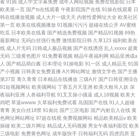
看
91插
成人中文字幕免费
成年人网站视频
免费在线影院
日本
欧美第一页
国产ts在线观看
午夜影院国产在线
91操在线观看
日
韩在线播放视频
成人大片一级天天
内射性爱网址大全
欧美社区
第一页
欧美在线视频播放
91视频污污污
超碰在线公开
AV蜜桃
吃瓜
日本欧美在线看
国产精选免费视频
国产精品91视频
69热
最新网址
无码白丝强行免费
激情影院日韩
久草123
福利欧美在
线
成人片无码
日韩成人极品视频
国产在线诱惑
乱人xxxxx
超黄
无码
三级黄色图片
91免费看视频
精品午夜福利网
精品亚洲成a
人
国产精品萌白酱
日本理论
91操电影
91一区
成人精品无
91国
产小视频
日韩美女免费直播
A片网站网址
激情文学色
国产主播
第37页
青久青青
日本精品在线播放
三级A片
国产日韩亚洲综合
91短视频网站
欧美骚网站
丁香五月天亚洲
欧美大粗吊人妖
深
夜福利亚洲
人兽福利导航
91叉叉操小骚逼
成人18视频
欧美大
鸡吧
草逼wwww
久草福利免费试看
岛国国产在线
91人人超碰
青青
美女白丝18禁
91肏比
国产三区电影
国产内射后入在线
黄
色网址网站网址
97超在线视
免费视频网站
精品欧美精品v
欧美
操碰
欧美二级片网址
精品成人无码视频
男女午夜福利影院
欧美
三级电影
免费黄色网址
成年版快手
日韩福利无码
四虎四房
亚