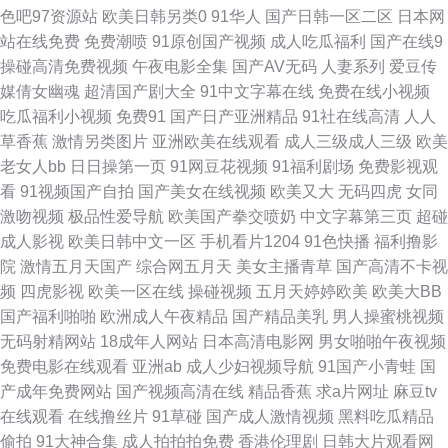
色吧97资源站
欧美日韩另类0
91华人
国产日韩一区二区
日本网
站在线免费
免费潮喷
91原创国产视频
成人吃瓜福利
国产在线9
入囗 精品www 黑丝瘙逼 欧美极品15p 伊人久久视频 成人国产自拍 91视频
操碰高清免费视频
午夜电影全集
国产AV无码
人妻系列
爱豆传
媒倩女幽魂
超清国产剧大全
91中文字幕在线
免费在线小视频
熟女 婷婷多水 福利导航大全 日韩成人高清永久 WWW97干 无码岛国色情 五
吃瓜福利小视频
免费91
国产日产亚洲精品
91社在线高清
人人
草香蕉
激情另类图片
亚洲欧美在线观看
成人三级成人三级
欧美
月天综合色色网 玖玖资源中文字幕 国产自牌偷牌第9 免费深夜91 99草视频
老女人bb
日日操第一页
91网豆花视频
91福利剧场
免费影视观
看
91视频国产自拍
国产美女在线视频
欧美又大
无码四虎
女同
在线 91字幕中文视频 俺去也五月天 成人淫移在线观看 超碰在97人人操 操少
激吻视频
极品性爱导航
欧美国产拳交喷奶
中文字幕第三页
超碰
成人影视
欧美日韩中文一区
手机看片1204
91色快播
福利撸影
妇的b www四虎 a黄在线看 影音先锋激情都市 国产成人论坛 欧美成人抽插
院
激情五月天国产
综合网五月天
美女主播青草
国产高清不卡视
频
四虎影视
欧美一区在线
操碰视频
五月天婷婷欧美
欧美大BB
熟女丝袜 五月天二区 变态另类第12页 国产午夜免费不卡 操人人在线观看 少
国产福利啪啪
欧洲成人午夜精品
国产精品美乳
男人操蜜桃视频
无码射精网站
18成年人网站
日本高清电影网
男女啪啪午夜视频
妇求操网站 黑丝91视频 成人av传媒 www高清无码 午夜av理论 亚洲自伯 91
免费电影在线观看
亚洲ab
成人少妇视频导航
91国产小青蛙
国
产成年免费网站
国产视频高清在线
精品香蕉
求a片网址
麻豆tv
影院在线 欧美日韩黑料 少妇黑丝足交 人人艹97 中文字幕女优熟女 另类AV
在线观看
在线撸丝片
91草碰
国产成人激情视频
黑料吃瓜精品
偷拍
91大神合集
成人拍拍拍免费
香港伦理剧
日韩大片观看网
综合 熟女福利资源库 久久天天操狠狠操 九九黄色片性爱 91后入美女蜜桃 狼