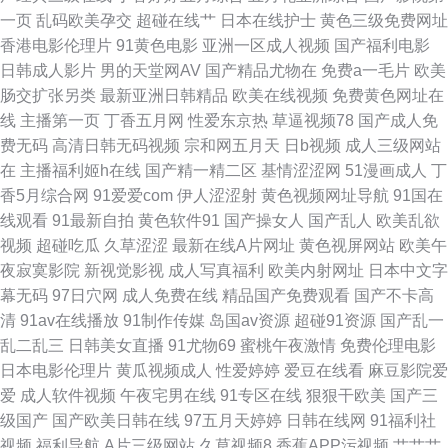
一页
乱码欧美孕交
超碰在线艹
日本在线护士
黄色三级免费网址
香港电影伦理片
91黄色电影
亚洲一区成人视频
国产福利电影
天天干天天日本 午夜桃色av 尤物视频官网 探花福利在线 豆花午夜 韩日欧美
日韩成人影片
男的天堂网AV
国产精品尤物在
免费a一毛片
欧美
肠交扩张另类
最新亚洲日韩精品
欧美在线视频
免费黄色网址在
三区 爱豆传媒麻豆 91豆花网站 97色团精华液 欧美aa 日本AⅤ在线观看 91模
线
主播第一页
丁香五月网
性爱东京热
草逼视频78
国产成人免
费无码
高清日韩无码视频
宗和网五月天
日b视频
成人三级网站
特磁力 日韩肏逼 日韩性爱自拍 狠狠肏成人专区 欧美阿片在线观看 极品白丝
在
主播福利姬h在线
国产精一精二区
基情涩涩网
51漫画成人
丁
香5月综合网
91爱爱com
伊人涩涩射
黄色视频网址导航
91国在
网站 午夜伦理精美A片 91九色国产 av大全观看网址 亚洲红杏在线观看 另类
线观看
91最新自拍
黄色软件91
国产操女人
国产乱人
欧美乱欲
视频
超碰吃瓜
久草涩涩
最新在线A片网址
黄色视屏网站
欧美午
激情ve 欧美性交 超碰人妻91喷水 av成人导航 97视频福利 免费网站黄 肏屄
夜寂寞影院
新视觉影视
成人写真福利
欧美内射网址
日本中文字
幕无码
97日穴网
成人免费在线
精品国产免费观看
国产不卡高
网址麻豆传媒 欧美亚缘免费 海角综合福利导航 另类图日韩 91刺激在线视频
清
91av在线播放
91制作传媒
岛国av资源
超碰91资源
国产乱一
乱二乱三
日韩美女直播
91尤物69
蜜桃午夜激情
免费伦理电影
97视频中文字幕 伊人网av 午夜福利9 99国产丝袜足交 午夜福利视频97 午夜
日本电影伦理片
黄瓜视频成人
性爱婷婷
爱豆在线看
麻豆影院爱
爱
成人软件视频
午夜宅男在线
91专区在线
狠狠干欧美
国产三
av免费 91tv视频
级国产
国产欧美日韩在线
97五月天婷婷
日韩在线网
91福利社
视频
福利导航
A片三级网站
久草视频8
香蕉APP污视频
艹艹艹