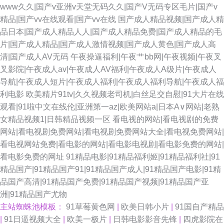
www久久|国产v亚洲v天堂无码久久|国产V无码专区毛片|国产v
精品|国产vv在线观看|国产vv在线
国产成人精品视频|国产成人精
品日本|国产成人精品人人|国产成人精品免费|国产成人精品的毛
片|国产成人精品|国产成人激情视频|国产成人黄色|国产成人高
清|国产成人AV无码
午夜操逼福利|午夜艹bb网|午夜视频|午夜叉
叉影院|午夜成人av|午夜成人AV福利|午夜成人A级片|午夜成人
导航|午夜成人短片|午夜成人福利|午夜成人福利导航|午夜成人福
利电影
欧美精片91tv|久久视频老司机|白丝足交自慰|91大片在线
观看|91啦中文在线伦|亚洲第一az|欧美网站a|日本A∨网站|老熟
女精品视频1|日韩精品视频一区
看电视的网站|看电视剧的免费
网站|看电视剧免费网站|看电视剧免费网站大全|看电视免费网站|
看电视网站免费|看电影的网站|看电影电视剧|看电影免费的网站|
看电影免费的网址
91精品电影|91精品福利姬|91精品福利社|91
精品国产|91精品国产91|91精品国产成人|91精品国产电影|91精
品国产高清|91精品国产免费|91精品国产视频|91精品国产亚
洲|91精品国产尤物
主站蜘蛛池模板：
91草莓黄色网
|
欧美日韩小片
|
91国自产精品
|
91日逼视频大全
|
欧美一极片
|
日韩电影影音先锋
|
四虎影院在