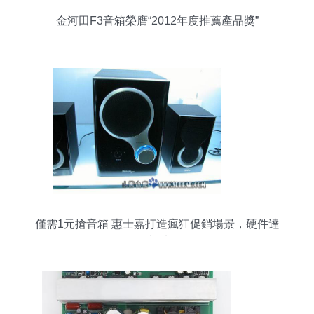
金河田F3音箱榮膺“2012年度推薦產品獎”
僅需1元搶音箱 惠士嘉打造瘋狂促銷場景，硬件達
人必看！