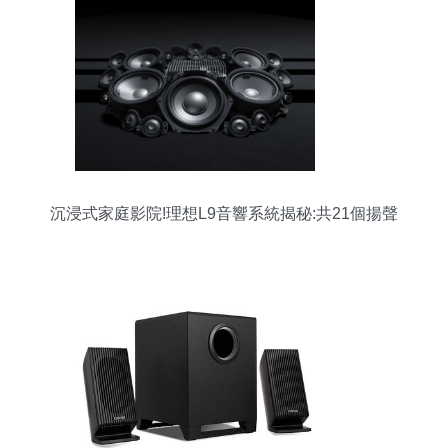
沉浸式家庭影院!理想L9音響系統揭秘:共21個揚聲
器