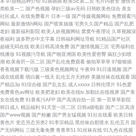
本
97甜桃品种介绍
91插插插
欧美SE第二页
毛片内射女
激情另
类欧美一二
国产色视频
孕妇三级av无码
日韩欧美色综合
美女
社区成人
在线免费看片
日本一级
国产传媒视频网站
免费观看污
网站
最新激情h网站
国产喷浆抽搐
宅男久久国产精品
国产乱肥
老妇
最新福利影院
欧美人妖视频网站
窝窝午夜理论
久草视频深
夜福利
波多野步中文字幕
日韩福利网址导航
91精品国产社区
超碰无码在线
欧美日韩高清免费
国产激情视频三区
宅男福利在
线播放
91视频污导航
国产啪亚洲国
欧美性爱密臀
疯狂少妇喷
潮
欧美肏屄一区二区
国产乱伦免费观看
偷拍草草草
97狠狠插
香蕉视频下载污版
三级黄色视频网址
午夜99
91日逼视频
国产
成在线观看
萌白酱一线天
乱伦五月天婷婷
美腿丝袜在线观看
国
产精品3p
91综合碰
国产乱女乱
成人xxxxx
日韩伦理片
91色爱
免费黄色av网址
欧美肥老妇
欧美在线tv
加勒比在线视屏
国产美
女在线免费
91香蕉污APP
国产高清自拍一区
第一页草草影院
韩日成人
精品福利
91天堂一区二区
日韩a级电影
国产二区高清
国产www视频
国产粉嫩
国产男女猛视频
91社在线看
欧美日韩
黄色片
变态另态另类2
91李宗精品
黑丝袜自慰喷水
乱伦五月
国
产无码网站
三级无毒免费
青青草51
91丝袜在线
91九色在线观