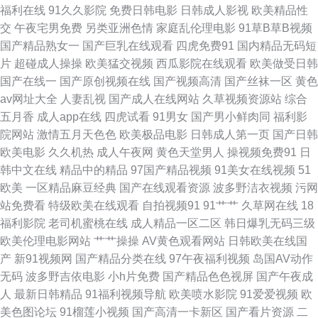
福利在线
91久久影院
免费日韩电影
日韩成人影视
欧美精品性
交
午夜宅男免费
另类亚洲色情
家庭乱伦理电影
91草B草B视频
频1 99re超碰 国产肛交在线 黑丝AV网 黄色91app 美女抠逼 微拍福利92 九
国产精品熟女一
国产巨乳在线观看
四虎免费91
国内精品无码短
片
超碰成人操操
欧美猛交视频
西瓜影院在线观看
欧美做受日韩
一青青青青草 超碰97人人模 大香蕉伊人草 欧美性爱网址 伊人黄久久 成人五
国产在线一
国产原创视频在线
国产视频高清
国产丝袜一区
黄色
av网址大全
人妻乱视
国产成人在线网站
久草视频资源站
综合
月天网站 伊人肏屄网 婷婷日本色 97涩涩资源总站 日韩三级视频网 黄色仓库
五月香
成人app在线
四虎试看
91男女
国产男小鲜肉同
福利影
院网站
激情五月天色色
欧美极品电影
日韩成人第一页
国产日韩
91 韩日怡红院 肏屄在线免费观看 伊人大香啪啪 av变态另类 亚洲成人小说网
欧美电影
久久机热
成人午夜网
黄色天堂男人
操视频免费91
日
韩中文在线
精品中的精品
97国产精品视频
91美女在线视频
51
址 91系列在线视频 性爱AV午夜 欧美成网 欧美黄色大片 激情性爱人妻 婷婷
欧美
一区精品麻豆经典
国产在线观看资源
波多野洁衣视频
污网
站免费看
特级欧美在线观看
自拍视频91
91艹艹
久草网在线
18
精品国产一区 黄色亚洲网站 97人妻资源 黄色成人18 午夜激情一区 足交在线
福利影院
老司机蜜桃在线
成人精品一区二区
韩日爆乳无码三级
欧美伦理电影网站
艹艹操操
AV黄色观看网站
日韩欧美在线国
视频 草美女bb 人人艹逼 青青青青大香蕉 久久国产精品久久 黄色91app 美女
产
新91视频网
国产精品分类在线
97午夜福利视频
岛国AV动作
无码
波多野吉依电影
小h片免费
国产精品色色视屏
国产午夜成
色色 91福利区 97超碰网 日韩肏屄视频 日韩国产传媒 91黄篇 91入在线观看
人
最新日韩精品
91福利视频导航
欧美喷水影院
91爱爱视频
欧
美色图论坛
91榴莲小视频
国产高清一卡新区
国产看片资源
二
人妖性网站 老司机大香蕉 18视频黄app 2026男人网站 91官方网页免费 91